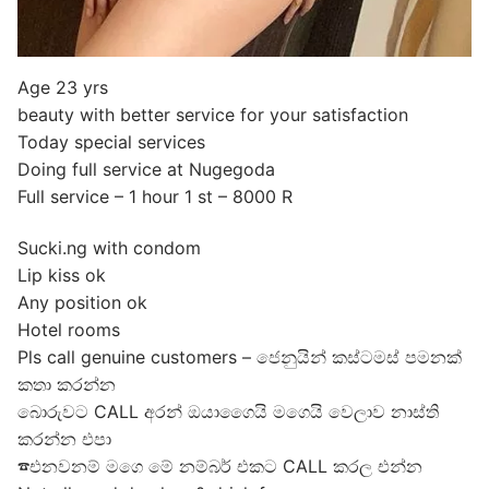
Age 23 yrs
beauty with better service for your satisfaction
Today special services
Doing full service at Nugegoda
Full service – 1 hour 1 st – 8000 R
Sucki.ng with condom
Lip kiss ok
Any position ok
Hotel rooms
Pls call genuine customers – ජෙනුයින් කස්ටමස් පමනක්
කතා කරන්න
බොරුවට CALL අරන් ඔයාගෛයි මගෙයි වෙලාව නාස්ති
කරන්න එපා
☎එනවනම් මගෙ මේ නම්බර් එකට CALL කරල එන්න