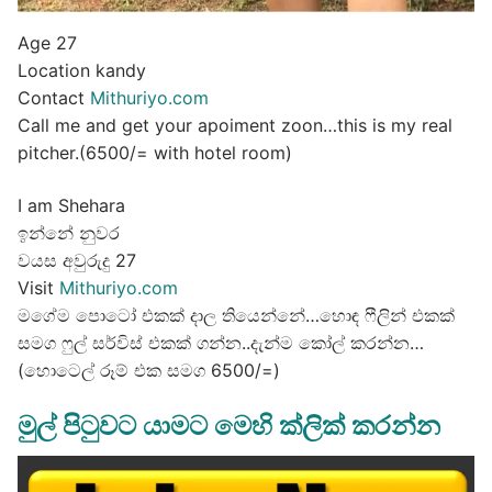
Age 27
Location kandy
Contact
Mithuriyo.com
Call me and get your apoiment zoon…this is my real
pitcher.(6500/= with hotel room)
I am Shehara
ඉන්නේ නුවර
වයස අවුරුදු 27
Visit
Mithuriyo.com
මගේම පොටෝ එකක් දාල තියෙන්නේ…හොඳ ෆීලින් එකක්
සමග ෆුල් සර්විස් එකක් ගන්න..දැන්ම කෝල් කරන්න…
(හොටෙල් රූම් එක සමග 6500/=)
මුල් පිටුවට යාමට මෙහි ක්ලික් කරන්න